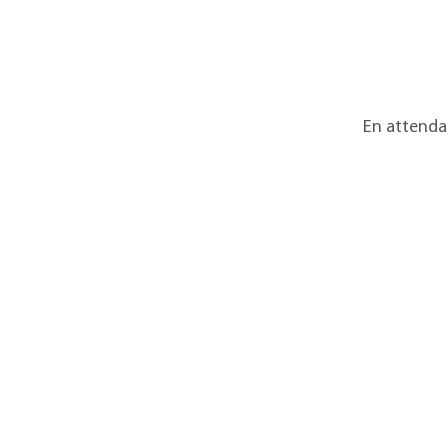
En attendan
Galerie d'art Trebor
Art
Gatineau, Québec, Canada
Art
819-360-6677
À p
info@treborart.com
ou
À p