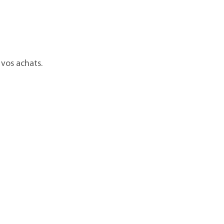
 vos achats.
POSSÉDE
R UN