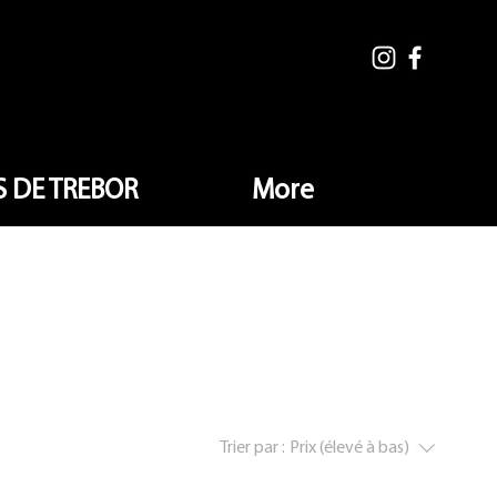
 DE TREBOR
More
Trier par :
Prix (élevé à bas)