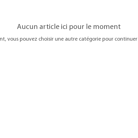
Aucun article ici pour le moment
t, vous pouvez choisir une autre catégorie pour continuer
 disponible
Suivez-nous
 vendu
ropos de Trebor
ropos du colorisme
Politique de confidentialité