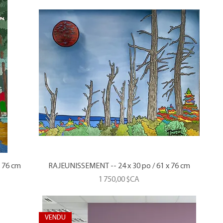
x 76 cm
RAJEUNISSEMENT -- 24 x 30 po / 61 x 76 cm
Prix
1 750,00 $CA
VENDU