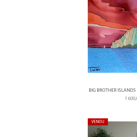
BIG BROTHER ISLANDS --
Prix
1 600
VENDU