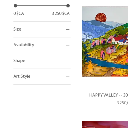
0 $CA
3 250 $CA
Size
Peintures moyennes
Availability
Grands tableaux
Art coloriste disponible
Shape
Vendu
Verticale
Art Style
Art coloriste
HAPPY VALLEY -- 30 
Prix
3 250