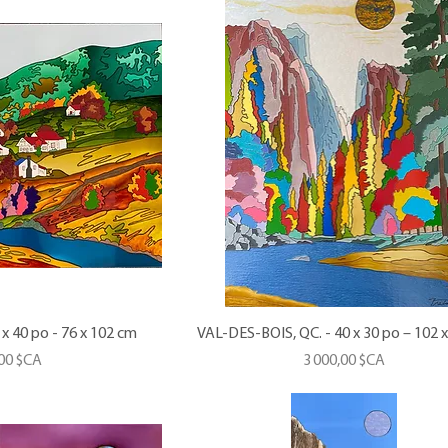
x 40 po - 76 x 102 cm
VAL-DES-BOIS, QC. - 40 x 30 po – 102 
Prix
,00 $CA
3 000,00 $CA