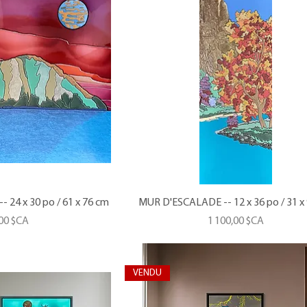
 24 x 30 po / 61 x 76 cm
MUR D'ESCALADE -- 12 x 36 po / 31 x
Prix
,00 $CA
1 100,00 $CA
VENDU