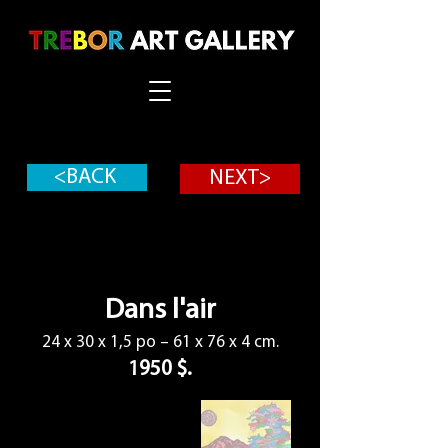
<BACK
NEXT>
Dans l'air
24 x 30 x 1,5 po – 61 x 76 x 4 cm.
1950 $.