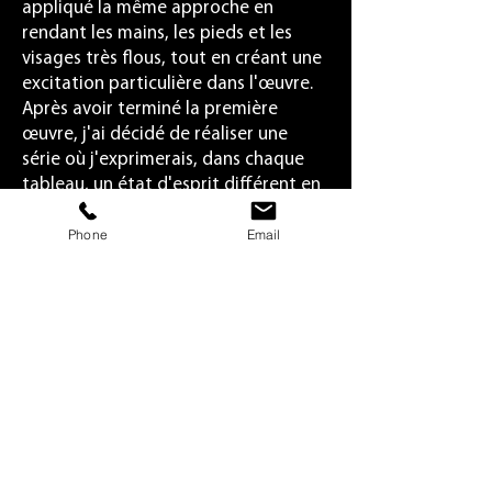
appliqué la même approche en
rendant les mains, les pieds et les
visages très flous, tout en créant une
excitation particulière dans l'œuvre.
Après avoir terminé la première
œuvre, j'ai décidé de réaliser une
série où j'exprimerais, dans chaque
tableau, un état d'esprit différent en
utilisant une position différente et
Phone
Email
une expression facile.
Pour plus d'informations sur les
techniques et les supports utilisés
pour créer cette œuvre, consultez la
section « Art coloriste » de ce site
web.
Back
Next