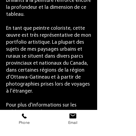
brillants à la peinture renforce encore
la profondeur et la dimension de ce
tableau.
En tant que peintre coloriste, cette
œuvre est très représentative de mon
portfolio artistique. La plupart des
sujets de mes paysages urbains et
ruraux se situent dans divers parcs
provinciaux et nationaux du Canada,
dans certaines régions de la région
d'Ottawa-Gatineau et à partir de
photographies prises lors de voyages
à l'étranger.
Pour plus d'informations sur les
médiums et techniques picturales
utilisés pour créer cette œuvre,
Phone
Email
consultez la section « Art coloriste »
de ce site web.