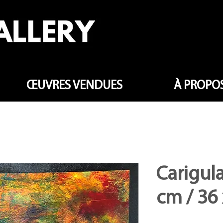
ŒUVRES VENDUES
À PROPOS
Carigula
cm / 36