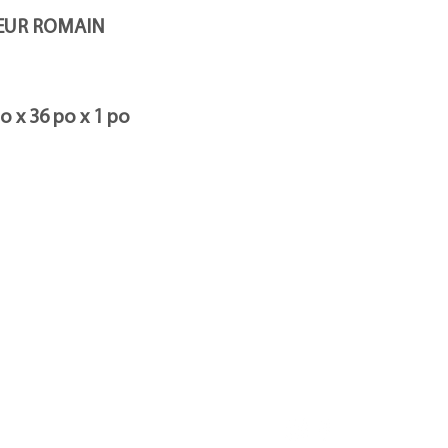
l'enregistrement de la 
numéro d'identificatio
EUR ROMAIN
o x 36 po x 1 po
 disponible
Suivez-nous
 vendu
ropos de Trebor