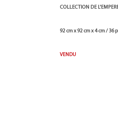
COLLECTION DE L'EMPER
92 cm x 92 cm x 4 cm / 36 p
VENDU
Galerie d'art Trebor
Art
Gatineau, Québec, Canada
Art
819-360-6677
À p