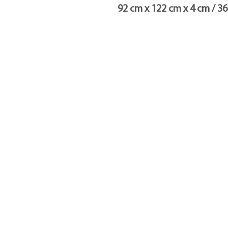
92 cm x 122 cm x 4 cm / 36
Galerie d'art Trebor
Art
Gatineau, Québec, Canada
Art
819-360-6677
À p
info@treborart.com
ou
À p
3606677@gmail.com
Ach
Con