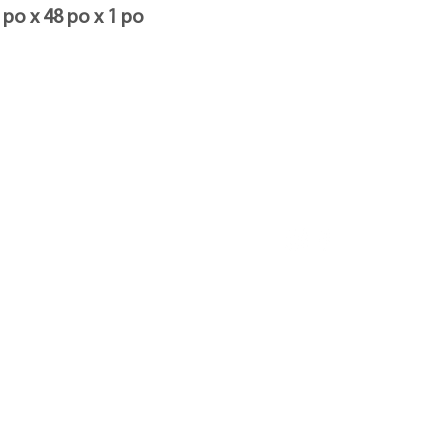
l'enregistrement de la 
 po x 48 po x 1 po
numéro d'identificatio
 disponible
Suivez-nous
 vendu
ropos de Trebor
ropos du colorisme
Politique de confidentialité
etez de l'art
© 2026-2027 par Trebor A
Conception du site web
: 
tactez Trebor
Joyce Creative Studio