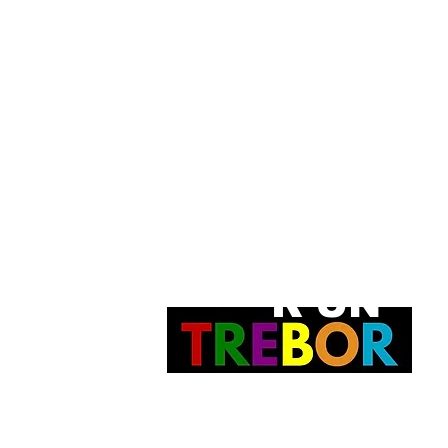
revendication de droits d'auteur et le
n blockchain.
POSSÉDE
R UN
rt.
Bonnie
PEINTURE