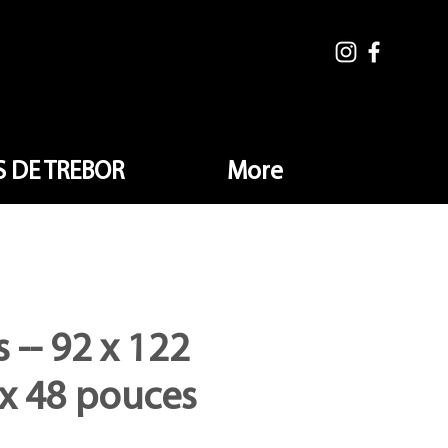
 DE TREBOR
More
 -- 92 x 122
 x 48 pouces