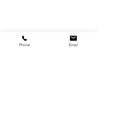
Galerie d'art
Trebor
Phone
Email
Gatineau, Québec,
Canada
819-360-6677
info@treborart.com
ou
3606677@gmail.com
Art disponible
Art vendu
À propos de Trebor
À propos du colorisme