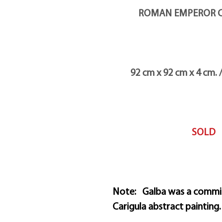
ROMAN EMPEROR CO
92 cm x 92 cm x 4 cm. / 36 
SOLD
Note: Galba was a commis
Carigula abstract painting.