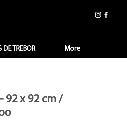
 DE TREBOR
More
- 92 x 92 cm /
 po