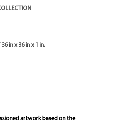
l'enregistrement de la 
numéro d'identificatio
LLECTION
in x 36 in x 1 in.
sioned artwork based on the