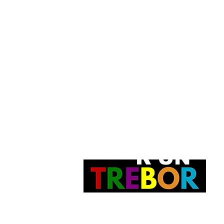
POSSÉDE
R UN
rt.
Bonnie
PEINTURE