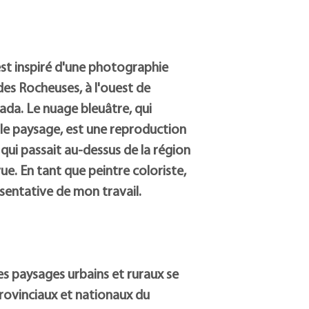
La luminosité, la prof
se dégagent de chaque œ
l'artiste de divers pro
uniques. Aucun vernis n
surface de la peinture.
st inspiré d'une photographie
des Rocheuses, à l'ouest de
ada. Le nuage bleuâtre, qui
le paysage, est une reproduction
 qui passait au-dessus de la région
e. En tant que peintre coloriste,
sentative de mon travail.
es paysages urbains et ruraux se
provinciaux et nationaux du