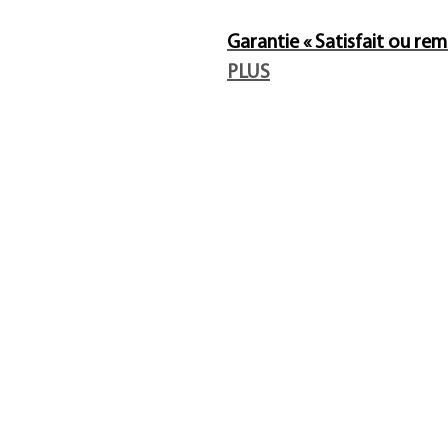
Garantie « Satisfait ou re
PLUS
Galerie d'art Trebor
Art
Gatineau, Québec, Canada
Art
819-360-6677
À p
info@treborart.com
ou
À p
3606677@gmail.com
Ach
Con