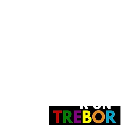
POSSÉDE
R UN
rt.
Bonnie
PEINTURE