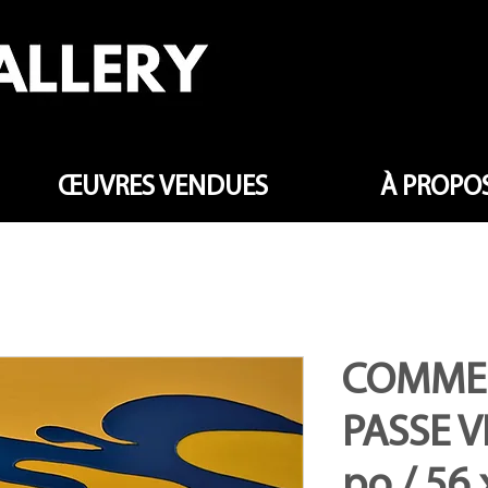
ŒUVRES VENDUES
À PROPOS
COMME 
PASSE VI
po / 56 