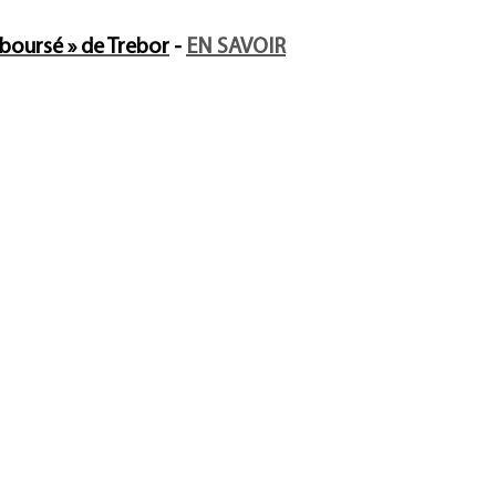
mboursé » de Trebor
-
EN SAVOIR
 disponible
Suivez-nous
 vendu
ropos de Trebor
ropos du colorisme
Politique de confidentialité
etez de l'art
© 2026-2027 par Trebor A
Conception du site web
: 
tactez Trebor
Joyce Creative Studio