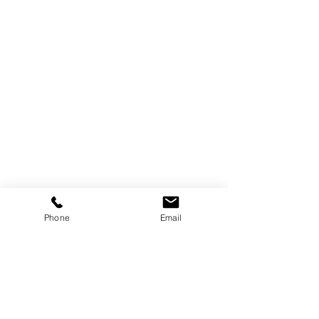
Galerie d'art
Trebor
Gatineau, Québec,
Canada
819-360-6677
info@treborart.com
ou
Phone
Email
3606677@gmail.com
Art disponible
Art vendu
À propos de Trebor