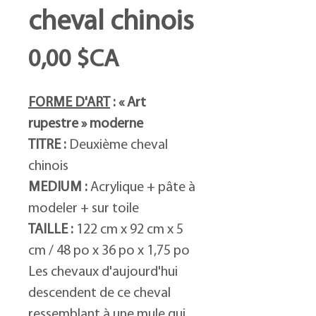
cheval chinois
Prix
0,00 $CA
FORME D'ART
: « Art
rupestre » moderne
TITRE :
Deuxième cheval
chinois
MEDIUM :
Acrylique + pâte à
modeler + sur toile
TAILLE :
122 cm x 92 cm x 5
cm / 48 po x 36 po x 1,75 po
Les chevaux d'aujourd'hui
descendent de ce cheval
ressemblant à une mule qui