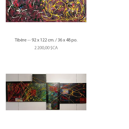
Tibère -- 92 x 122 cm. / 36 x 48 po.
Prix
2 200,00 $CA