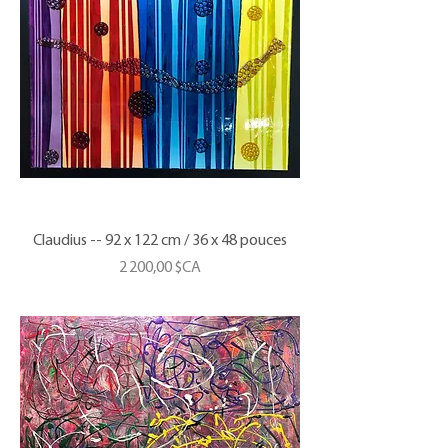
Claudius -- 92 x 122 cm / 36 x 48 pouces
Prix
2 200,00 $CA