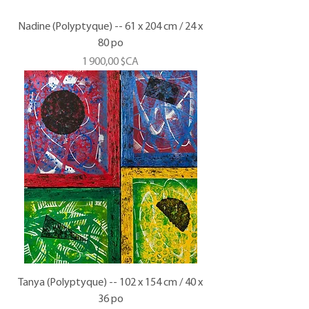
Nadine (Polyptyque) -- 61 x 204 cm / 24 x
80 po
Prix
1 900,00 $CA
Tanya (Polyptyque) -- 102 x 154 cm / 40 x
36 po