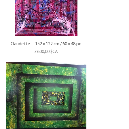
Claudette -- 152 x 122 cm / 60 x 48 po
Prix
3 600,00 $CA