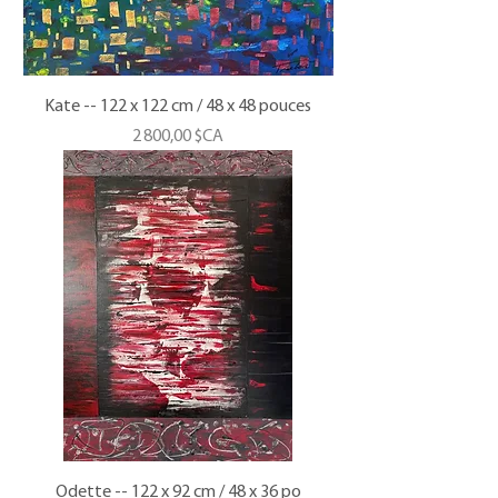
Kate -- 122 x 122 cm / 48 x 48 pouces
Prix
2 800,00 $CA
Odette -- 122 x 92 cm / 48 x 36 po