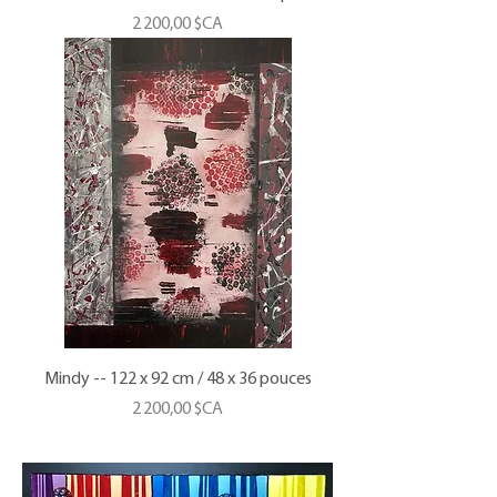
Prix
2 200,00 $CA
Mindy -- 122 x 92 cm / 48 x 36 pouces
Prix
2 200,00 $CA