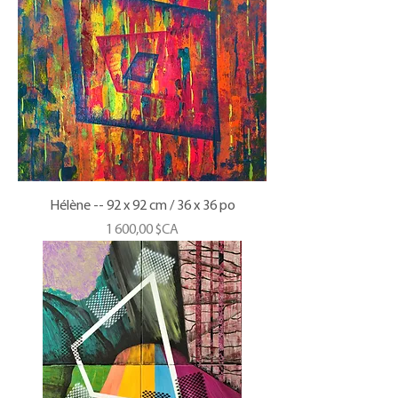
Hélène -- 92 x 92 cm / 36 x 36 po
Prix
1 600,00 $CA