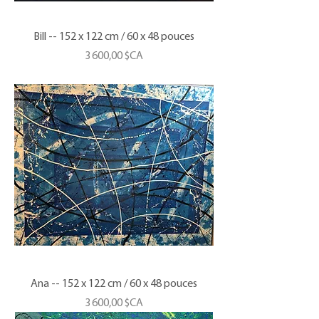
Bill -- 152 x 122 cm / 60 x 48 pouces
Prix
3 600,00 $CA
Ana -- 152 x 122 cm / 60 x 48 pouces
Prix
3 600,00 $CA