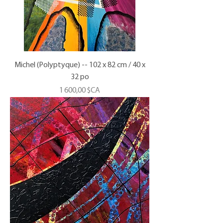
Michel (Polyptyque) -- 102 x 82 cm / 40 x
32 po
Prix
1 600,00 $CA