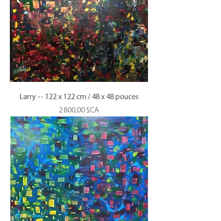
Larry -- 122 x 122 cm / 48 x 48 pouces
Prix
2 800,00 $CA