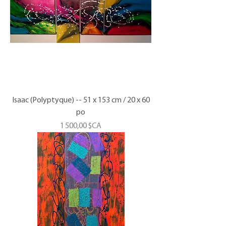
Isaac (Polyptyque) -- 51 x 153 cm / 20 x 60
po
Prix
1 500,00 $CA